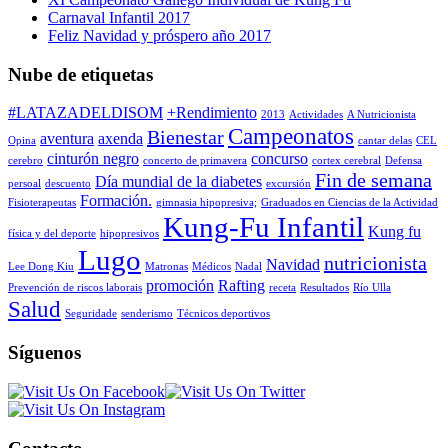
Carnaval Infantil 2017
Feliz Navidad y próspero año 2017
Nube de etiquetas
#LATAZADELDISOM
+Rendimiento
2013
Actividades
A Nutricionista
Campeonatos
Bienestar
aventura
axenda
Opina
cantar delas
CEL
cinturón negro
concurso
cerebro
concerto de primavera
cortex cerebral
Defensa
Fin de semana
Día mundial de la diabetes
persoal
descuento
excursión
Formación.
Fisioterapeutas
gimnasia hipopresiva;
Graduados en Ciencias de la Actividad
Kung-Fu Infantil
Kung fu
física y del deporte
hipopresivos
Lugo
nutricionista
Navidad
Lee Dong Kiu
Matronas
Médicos
Nadal
promoción
Rafting
Prevención de riscos laborais
receta
Resultados
Río Ulla
Salud
Seguridade
senderismo
Técnicos deportivos
Síguenos