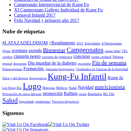
Campeonato Interprovincial de Kung Fu
XI Campeonato Gallego Individual de Kung Fu
Carnaval Infantil 2017
Feliz Navidad y próspero año 2017
Nube de etiquetas
#LATAZADELDISOM
+Rendimiento
2013
Actividades
A Nutricionista
Campeonatos
Bienestar
aventura
axenda
Opina
cantar delas
CEL
cinturón negro
concurso
cerebro
concerto de primavera
cortex cerebral
Defensa
Fin de semana
Día mundial de la diabetes
persoal
descuento
excursión
Formación.
Fisioterapeutas
gimnasia hipopresiva;
Graduados en Ciencias de la Actividad
Kung-Fu Infantil
Kung fu
física y del deporte
hipopresivos
Lugo
nutricionista
Navidad
Lee Dong Kiu
Matronas
Médicos
Nadal
promoción
Rafting
Prevención de riscos laborais
receta
Resultados
Río Ulla
Salud
Seguridade
senderismo
Técnicos deportivos
Síguenos