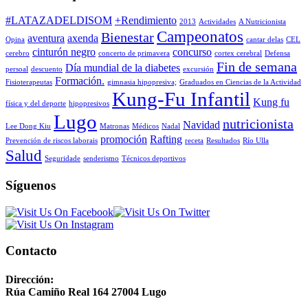
#LATAZADELDISOM
+Rendimiento
2013
Actividades
A Nutricionista
Campeonatos
Bienestar
aventura
axenda
Opina
cantar delas
CEL
cinturón negro
concurso
cerebro
concerto de primavera
cortex cerebral
Defensa
Fin de semana
Día mundial de la diabetes
persoal
descuento
excursión
Formación.
Fisioterapeutas
gimnasia hipopresiva;
Graduados en Ciencias de la Actividad
Kung-Fu Infantil
Kung fu
física y del deporte
hipopresivos
Lugo
nutricionista
Navidad
Lee Dong Kiu
Matronas
Médicos
Nadal
promoción
Rafting
Prevención de riscos laborais
receta
Resultados
Río Ulla
Salud
Seguridade
senderismo
Técnicos deportivos
Síguenos
Contacto
Dirección:
Rúa Camiño Real 164 27004 Lugo