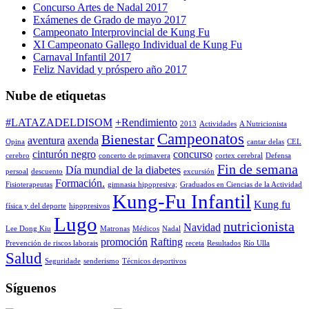
Concurso Artes de Nadal 2017
Exámenes de Grado de mayo 2017
Campeonato Interprovincial de Kung Fu
XI Campeonato Gallego Individual de Kung Fu
Carnaval Infantil 2017
Feliz Navidad y próspero año 2017
Nube de etiquetas
#LATAZADELDISOM
+Rendimiento
2013
Actividades
A Nutricionista
Campeonatos
Bienestar
aventura
axenda
Opina
cantar delas
CEL
cinturón negro
concurso
cerebro
concerto de primavera
cortex cerebral
Defensa
Fin de semana
Día mundial de la diabetes
persoal
descuento
excursión
Formación.
Fisioterapeutas
gimnasia hipopresiva;
Graduados en Ciencias de la Actividad
Kung-Fu Infantil
Kung fu
física y del deporte
hipopresivos
Lugo
nutricionista
Navidad
Lee Dong Kiu
Matronas
Médicos
Nadal
promoción
Rafting
Prevención de riscos laborais
receta
Resultados
Río Ulla
Salud
Seguridade
senderismo
Técnicos deportivos
Síguenos