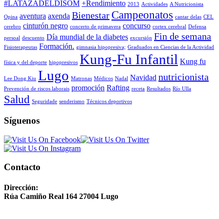
#LATAZADELDISOM
+Rendimiento
2013
Actividades
A Nutricionista
Campeonatos
Bienestar
aventura
axenda
Opina
cantar delas
CEL
cinturón negro
concurso
cerebro
concerto de primavera
cortex cerebral
Defensa
Fin de semana
Día mundial de la diabetes
persoal
descuento
excursión
Formación.
Fisioterapeutas
gimnasia hipopresiva;
Graduados en Ciencias de la Actividad
Kung-Fu Infantil
Kung fu
física y del deporte
hipopresivos
Lugo
nutricionista
Navidad
Lee Dong Kiu
Matronas
Médicos
Nadal
promoción
Rafting
Prevención de riscos laborais
receta
Resultados
Río Ulla
Salud
Seguridade
senderismo
Técnicos deportivos
Síguenos
Contacto
Dirección:
Rúa Camiño Real 164 27004 Lugo