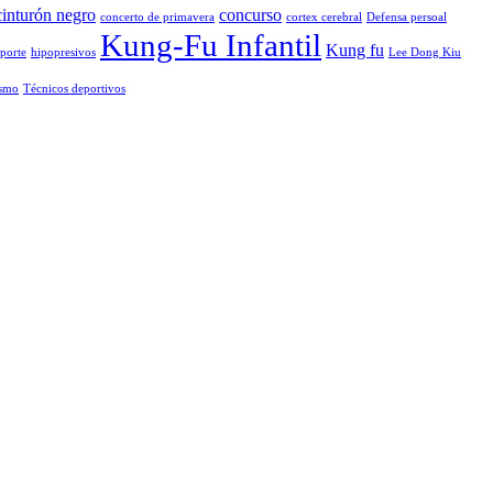
cinturón negro
concurso
concerto de primavera
cortex cerebral
Defensa persoal
Kung-Fu Infantil
Kung fu
eporte
hipopresivos
Lee Dong Kiu
ismo
Técnicos deportivos