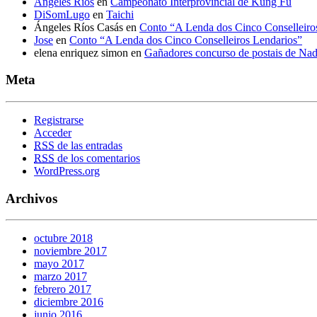
Ángeles Ríos
en
Campeonato Interprovincial de Kung Fu
DiSomLugo
en
Taichi
Ángeles Ríos Casás
en
Conto “A Lenda dos Cinco Conselleiro
Jose
en
Conto “A Lenda dos Cinco Conselleiros Lendarios”
elena enriquez simon
en
Gañadores concurso de postais de Na
Meta
Registrarse
Acceder
RSS
de las entradas
RSS
de los comentarios
WordPress.org
Archivos
octubre 2018
noviembre 2017
mayo 2017
marzo 2017
febrero 2017
diciembre 2016
junio 2016