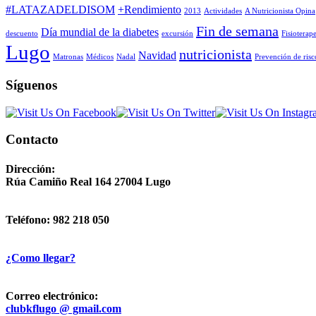
#LATAZADELDISOM
+Rendimiento
2013
Actividades
A Nutricionista Opina
Fin de semana
Día mundial de la diabetes
descuento
excursión
Fisioterap
Lugo
nutricionista
Navidad
Matronas
Médicos
Nadal
Prevención de risc
Síguenos
Contacto
Dirección:
Rúa Camiño Real 164 27004 Lugo
Teléfono: 982 218 050
¿Como llegar?
Correo electrónico:
clubkflugo @ gmail.com