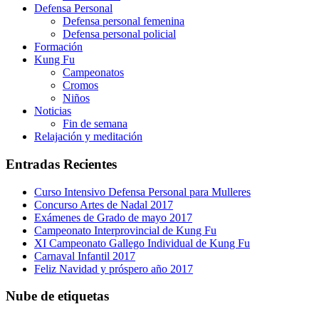
Defensa Personal
Defensa personal femenina
Defensa personal policial
Formación
Kung Fu
Campeonatos
Cromos
Niños
Noticias
Fin de semana
Relajación y meditación
Entradas Recientes
Curso Intensivo Defensa Personal para Mulleres
Concurso Artes de Nadal 2017
Exámenes de Grado de mayo 2017
Campeonato Interprovincial de Kung Fu
XI Campeonato Gallego Individual de Kung Fu
Carnaval Infantil 2017
Feliz Navidad y próspero año 2017
Nube de etiquetas