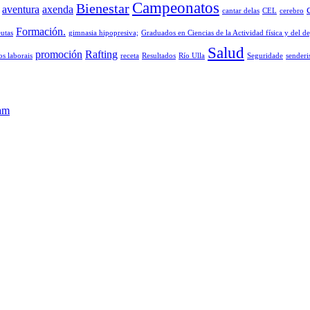
Campeonatos
Bienestar
aventura
axenda
cantar delas
CEL
cerebro
Formación.
eutas
gimnasia hipopresiva;
Graduados en Ciencias de la Actividad física y del d
Salud
promoción
Rafting
os laborais
receta
Resultados
Río Ulla
Seguridade
sender