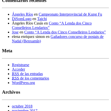
Comentarios recientes
Ángeles Ríos
en
Campeonato Interprovincial de Kung Fu
DiSomLugo
en
Taichi
Ángeles Ríos Casás
en
Conto “A Lenda dos Cinco
Conselleiros Lendarios”
Jose
en
Conto “A Lenda dos Cinco Conselleiros Lendarios”
elena enriquez simon
en
Gañadores concurso de postais de
Nadal (Benxamín)
Meta
Registrarse
Acceder
RSS
de las entradas
RSS
de los comentarios
WordPress.org
Archivos
octubre 2018
noviembre 2017