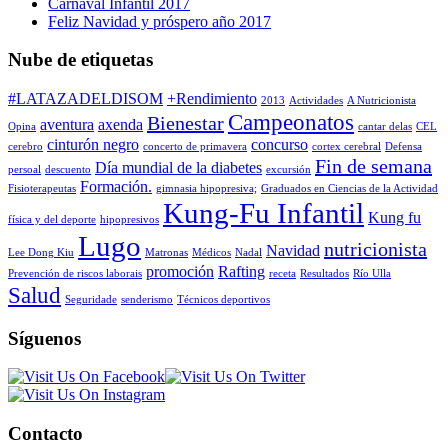
Carnaval Infantil 2017
Feliz Navidad y próspero año 2017
Nube de etiquetas
#LATAZADELDISOM
+Rendimiento
2013
Actividades
A Nutricionista
Campeonatos
Bienestar
aventura
axenda
Opina
cantar delas
CEL
cinturón negro
concurso
cerebro
concerto de primavera
cortex cerebral
Defensa
Fin de semana
Día mundial de la diabetes
persoal
descuento
excursión
Formación.
Fisioterapeutas
gimnasia hipopresiva;
Graduados en Ciencias de la Actividad
Kung-Fu Infantil
Kung fu
física y del deporte
hipopresivos
Lugo
nutricionista
Navidad
Lee Dong Kiu
Matronas
Médicos
Nadal
promoción
Rafting
Prevención de riscos laborais
receta
Resultados
Río Ulla
Salud
Seguridade
senderismo
Técnicos deportivos
Síguenos
Contacto