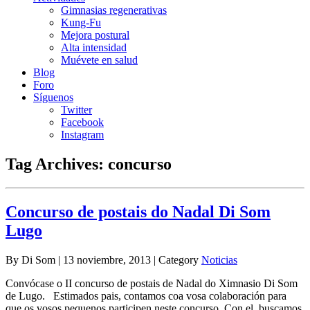
Gimnasias regenerativas
Kung-Fu
Mejora postural
Alta intensidad
Muévete en salud
Blog
Foro
Síguenos
Twitter
Facebook
Instagram
Tag Archives:
concurso
Concurso de postais do Nadal Di Som
Lugo
By Di Som | 13 noviembre, 2013 | Category
Noticias
Convócase o II concurso de postais de Nadal do Ximnasio Di Som
de Lugo. Estimados pais, contamos coa vosa colaboración para
que os vosos pequenos participen neste concurso. Con el, buscamos