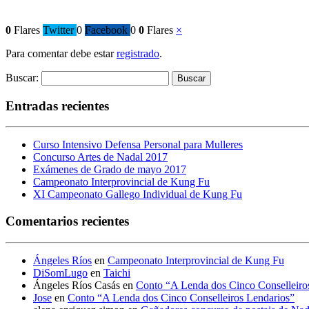
0
Flares
Twitter
0
Facebook
0
0
Flares
×
Para comentar debe estar
registrado
.
Buscar:
Entradas recientes
Curso Intensivo Defensa Personal para Mulleres
Concurso Artes de Nadal 2017
Exámenes de Grado de mayo 2017
Campeonato Interprovincial de Kung Fu
XI Campeonato Gallego Individual de Kung Fu
Comentarios recientes
Ángeles Ríos
en
Campeonato Interprovincial de Kung Fu
DiSomLugo
en
Taichi
Ángeles Ríos Casás
en
Conto “A Lenda dos Cinco Conselleiro
Jose
en
Conto “A Lenda dos Cinco Conselleiros Lendarios”