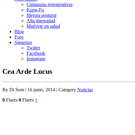
Gimnasias regenerativas
Kung-Fu
Mejora postural
Alta intensidad
Muévete en salud
Blog
Foro
Síguenos
Twitter
Facebook
Instagram
Cea Arde Lucus
By Di Som | 16 junio, 2014 | Category
Noticias
0
Flares
0
Flares
×