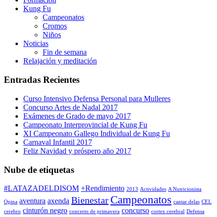
Kung Fu
Campeonatos
Cromos
Niños
Noticias
Fin de semana
Relajación y meditación
Entradas Recientes
Curso Intensivo Defensa Personal para Mulleres
Concurso Artes de Nadal 2017
Exámenes de Grado de mayo 2017
Campeonato Interprovincial de Kung Fu
XI Campeonato Gallego Individual de Kung Fu
Carnaval Infantil 2017
Feliz Navidad y próspero año 2017
Nube de etiquetas
#LATAZADELDISOM
+Rendimiento
2013
Actividades
A Nutricionista
Campeonatos
Bienestar
aventura
axenda
Opina
cantar delas
CEL
cinturón negro
concurso
cerebro
concerto de primavera
cortex cerebral
Defensa