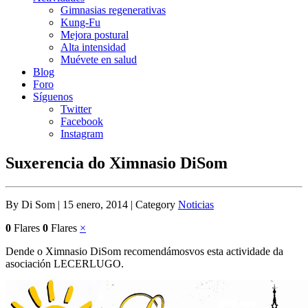
Gimnasias regenerativas
Kung-Fu
Mejora postural
Alta intensidad
Muévete en salud
Blog
Foro
Síguenos
Twitter
Facebook
Instagram
Suxerencia do Ximnasio DiSom
By Di Som | 15 enero, 2014 | Category
Noticias
0
Flares
0
Flares
×
Dende o Ximnasio DiSom recomendámosvos esta actividade da
asociación LECERLUGO.