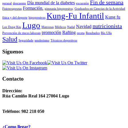
Fin de semana
Día mundial de la diabetes
persoal
descuento
excursión
Formación.
Fisioterapeutas
gimnasia hipopresiva;
Graduados en Ciencias de la Actividad
Kung-Fu Infantil
Kung fu
física y del deporte
hipopresivos
Lugo
nutricionista
Navidad
Lee Dong Kiu
Matronas
Médicos
Nadal
promoción
Rafting
Prevención de riscos laborais
receta
Resultados
Río Ulla
Salud
Seguridade
senderismo
Técnicos deportivos
Síguenos
Contacto
Dirección:
Rúa Camiño Real 164 27004 Lugo
Teléfono: 982 218 050
¿Como llegar?