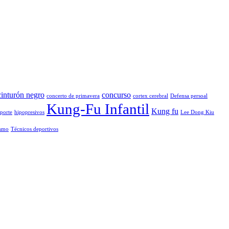
cinturón negro
concurso
concerto de primavera
cortex cerebral
Defensa persoal
Kung-Fu Infantil
Kung fu
eporte
hipopresivos
Lee Dong Kiu
ismo
Técnicos deportivos