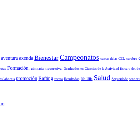
Campeonatos
Bienestar
aventura
axenda
cantar delas
CEL
cerebro
Formación.
eutas
gimnasia hipopresiva;
Graduados en Ciencias de la Actividad física y del d
Salud
promoción
Rafting
os laborais
receta
Resultados
Río Ulla
Seguridade
sender