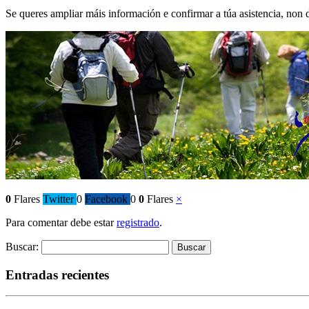
Se queres ampliar máis información e confirmar a túa asistencia, non d
0
Flares
Twitter
0
Facebook
0
0
Flares
×
Para comentar debe estar
registrado
.
Buscar:
Entradas recientes