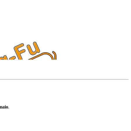
maio
.