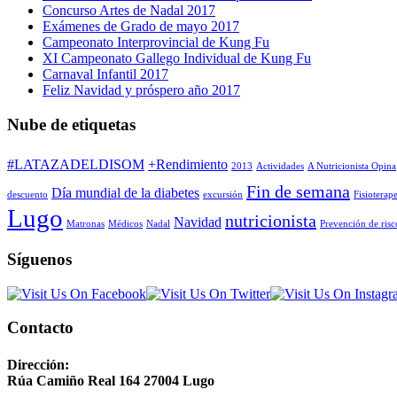
Concurso Artes de Nadal 2017
Exámenes de Grado de mayo 2017
Campeonato Interprovincial de Kung Fu
XI Campeonato Gallego Individual de Kung Fu
Carnaval Infantil 2017
Feliz Navidad y próspero año 2017
Nube de etiquetas
#LATAZADELDISOM
+Rendimiento
2013
Actividades
A Nutricionista Opina
Fin de semana
Día mundial de la diabetes
descuento
excursión
Fisioterap
Lugo
nutricionista
Navidad
Matronas
Médicos
Nadal
Prevención de risc
Síguenos
Contacto
Dirección:
Rúa Camiño Real 164 27004 Lugo