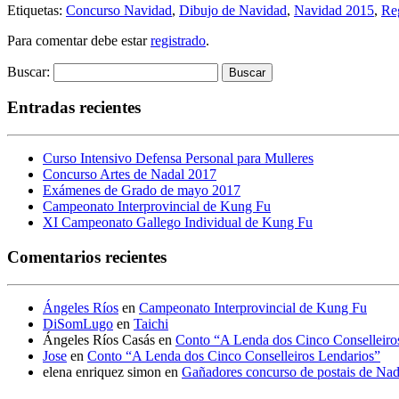
Etiquetas:
Concurso Navidad
,
Dibujo de Navidad
,
Navidad 2015
,
Reg
Para comentar debe estar
registrado
.
Buscar:
Entradas recientes
Curso Intensivo Defensa Personal para Mulleres
Concurso Artes de Nadal 2017
Exámenes de Grado de mayo 2017
Campeonato Interprovincial de Kung Fu
XI Campeonato Gallego Individual de Kung Fu
Comentarios recientes
Ángeles Ríos
en
Campeonato Interprovincial de Kung Fu
DiSomLugo
en
Taichi
Ángeles Ríos Casás
en
Conto “A Lenda dos Cinco Conselleiro
Jose
en
Conto “A Lenda dos Cinco Conselleiros Lendarios”
elena enriquez simon
en
Gañadores concurso de postais de Na