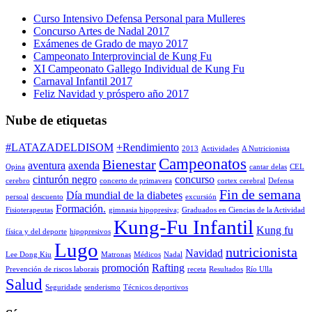
Curso Intensivo Defensa Personal para Mulleres
Concurso Artes de Nadal 2017
Exámenes de Grado de mayo 2017
Campeonato Interprovincial de Kung Fu
XI Campeonato Gallego Individual de Kung Fu
Carnaval Infantil 2017
Feliz Navidad y próspero año 2017
Nube de etiquetas
#LATAZADELDISOM
+Rendimiento
2013
Actividades
A Nutricionista
Campeonatos
Bienestar
aventura
axenda
Opina
cantar delas
CEL
cinturón negro
concurso
cerebro
concerto de primavera
cortex cerebral
Defensa
Fin de semana
Día mundial de la diabetes
persoal
descuento
excursión
Formación.
Fisioterapeutas
gimnasia hipopresiva;
Graduados en Ciencias de la Actividad
Kung-Fu Infantil
Kung fu
física y del deporte
hipopresivos
Lugo
nutricionista
Navidad
Lee Dong Kiu
Matronas
Médicos
Nadal
promoción
Rafting
Prevención de riscos laborais
receta
Resultados
Río Ulla
Salud
Seguridade
senderismo
Técnicos deportivos