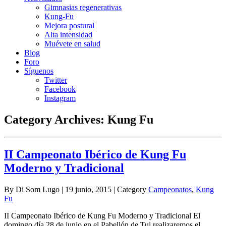
Gimnasias regenerativas
Kung-Fu
Mejora postural
Alta intensidad
Muévete en salud
Blog
Foro
Síguenos
Twitter
Facebook
Instagram
Category Archives:
Kung Fu
II Campeonato Ibérico de Kung Fu
Moderno y Tradicional
By Di Som Lugo | 19 junio, 2015 | Category
Campeonatos
,
Kung
Fu
II Campeonato Ibérico de Kung Fu Moderno y Tradicional El
domingo día 28 de junio en el Pabellón de Tui realizaremos el