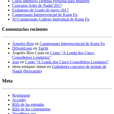
Curso Intensivo Defensa Personal para Mulleres
Concurso Artes de Nadal 2017
Exámenes de Grado de mayo 2017
Campeonato Interprovincial de Kung Fu
XI Campeonato Gallego Individual de Kung Fu
Comentarios recientes
Ángeles Ríos
en
Campeonato Interprovincial de Kung Fu
DiSomLugo
en
Taichi
Ángeles Ríos Casás
en
Conto “A Lenda dos Cinco
Conselleiros Lendarios”
Jose
en
Conto “A Lenda dos Cinco Conselleiros Lendarios”
elena enriquez simon
en
Gañadores concurso de postais de
Nadal (Benxamín)
Meta
Registrarse
Acceder
RSS
de las entradas
RSS
de los comentarios
WordPress.org