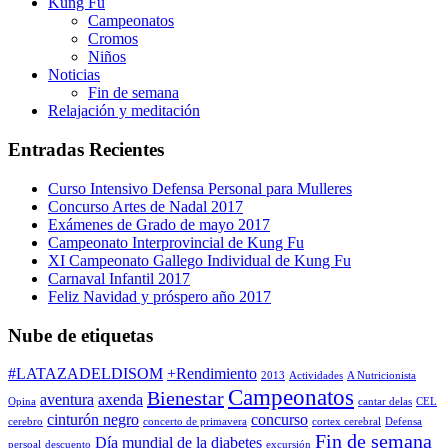
Kung Fu
Campeonatos
Cromos
Niños
Noticias
Fin de semana
Relajación y meditación
Entradas Recientes
Curso Intensivo Defensa Personal para Mulleres
Concurso Artes de Nadal 2017
Exámenes de Grado de mayo 2017
Campeonato Interprovincial de Kung Fu
XI Campeonato Gallego Individual de Kung Fu
Carnaval Infantil 2017
Feliz Navidad y próspero año 2017
Nube de etiquetas
#LATAZADELDISOM
+Rendimiento
2013
Actividades
A Nutricionista
Campeonatos
Bienestar
aventura
axenda
Opina
cantar delas
CEL
cinturón negro
concurso
cerebro
concerto de primavera
cortex cerebral
Defensa
Fin de semana
Día mundial de la diabetes
persoal
descuento
excursión