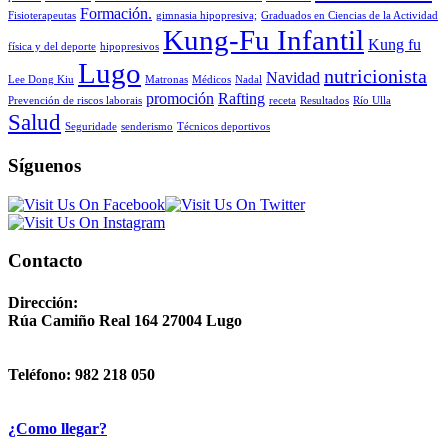
Formación.
Fisioterapeutas
gimnasia hipopresiva;
Graduados en Ciencias de la Actividad
Kung-Fu Infantil
Kung fu
física y del deporte
hipopresivos
Lugo
nutricionista
Navidad
Lee Dong Kiu
Matronas
Médicos
Nadal
promoción
Rafting
Prevención de riscos laborais
receta
Resultados
Río Ulla
Salud
Seguridade
senderismo
Técnicos deportivos
Síguenos
Contacto
Dirección:
Rúa Camiño Real 164 27004 Lugo
Teléfono: 982 218 050
¿Como llegar?