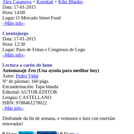
Alex Casanova
+
Korokati
+
Kike Blanko
.
Data: 17-01-2015
Hora: 14:00
Lugar: O Mercado Street Food
–Máis info–
Cuentajuego
Data: 17-01-2015
Hora: 12:30
Lugar: Pazo de Feiras e Congresos de Lugo
–Máis info–
Lectura a carón do lume
Automasaje Zen (Una ayuda para meditar hoy)
Autor:
Pedro Vidal
Nº de páxinas: 160 págs.
Encuadernación: Tapa blanda
Editorial: AUTOR-EDITOR
Lengua: CASTELLANO
ISBN: 9788461278022
–Más info–
Disfrutade da fin de semana, e vemonos o luns con enerxías
renovadas!
0
Flares
Twitter
0
Facebook
0
0
Flares
×